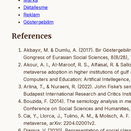
Dijitalleşme
Reklam
Göstergebilim
References
Akbayır, M. & Dumlu, A. (2017). Bir Göstergebili
Gongress of Eurasian Social Sciences, 8(8/28),
Akour, A. I., Al-Maroof, R. S., Alfaisal, R. & S
metaverse adoption in higher institutions of gu
Computers and Education: Artifical Intellegence, 
Arlina, T., & Nuraeni, R. (2022). John Fiske’s sem
Budapest International Research and Critics Inst
Bouzida, F. (2014). The semiology analysis in m
Conference on Social Sciences and Humanities, 
Cai, Y., Llorca, J., Tulino, A. M., & Molisch, A.
metaverse, arXiv: 2204.02001v2.
Dianiya, V. (2020). Representation of social class