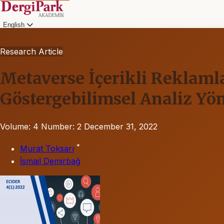
English
Research Article
Metaverse İçerikli Reklaml
Göstergebilimsel Analiz Yö
Volume: 4
Number: 2
December 31, 2022
*
Murat Toksarı
İsmail Demirbağ