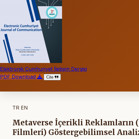
Elektronik Cumhuriyet İletişim Dergisi
PDF Download
Cite
TR
EN
Metaverse İçerikli Reklamların
Filmleri) Göstergebilimsel Anal