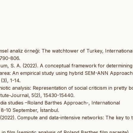
msel analiz örneği: The watchtower of Turkey, Internationa
 790-806.
alloum, S. A. (2022). A conceptual framework for determining
lf area: An empirical study using hybrid SEM-ANN Approach
(3), 1-14.
iotic analysis: Representation of social criticism in pretty b
itute-Journal, 5(2), 15430-15440.
edia studies –Roland Barthes Approach-, International
8-10 September, İstanbul.
 F. (2022). Compute and data-intensive networks: The key to 
 in film (semiotic analysis of Roland Barthes film parasite),