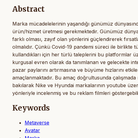
Abstract
Marka mücadelelerinin yaşandığı günümüz dünyasında he
ürün/hizmet üretmesi gerekmektedir. Günümüz dünyası
farklı olması, zayıf olan yönlerini güçlendirerek fırsat
olmalıdır. Çünkü Covid-19 pandemi süreci ile birlikte tük
kullandıkları için her türlü taleplerini bu platforml
kurgusal evren olarak da tanımlanan ve gelecekte int
pazar paylarını artırmasına ve büyüme hızlarını etki
amaçlanmaktadır. Bu amaç doğrultusunda çalışmada met
bakılarak Nike ve Hyundai markalarının youtube üzerin
yönleriyle incelenmiş ve bu reklam filmleri göstergebili
Keywords
Metaverse
Avatar
Marka