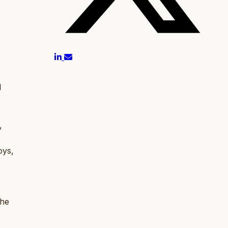
l
,
oys,
the