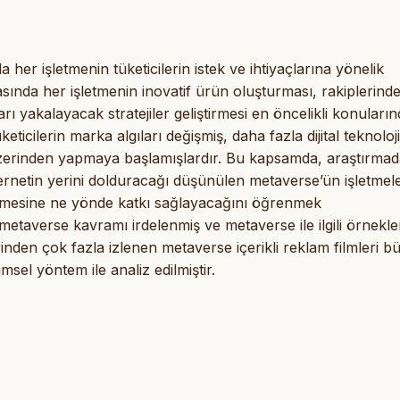
r işletmenin tüketicilerin istek ve ihtiyaçlarına yönelik
nda her işletmenin inovatif ürün oluşturması, rakiplerind
ları yakalayacak stratejiler geliştirmesi en öncelikli konuları
eticilerin marka algıları değişmiş, daha fazla dijital teknoloji
ar üzerinden yapmaya başlamışlardır. Bu kapsamda, araştırmad
ernetin yerini dolduracağı düşünülen metaverse’ün işletmele
lemesine ne yönde katkı sağlayacağını öğrenmek
averse kavramı irdelenmiş ve metaverse ile ilgili örnekle
den çok fazla izlenen metaverse içerikli reklam filmleri b
msel yöntem ile analiz edilmiştir.