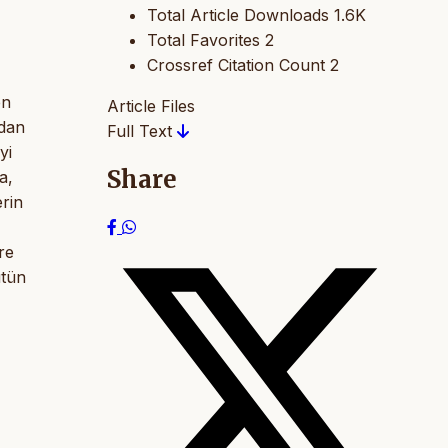
Total Article Downloads
1.6K
Total Favorites
2
Crossref Citation Count
2
en
Article Files
ndan
Full Text
yi
Share
a,
rin
re
ütün