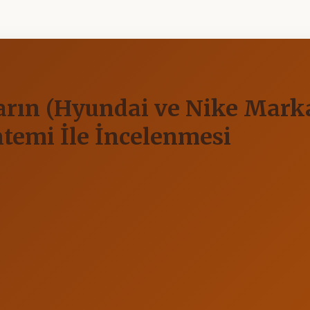
arın (Hyundai ve Nike Mark
ntemi İle İncelenmesi