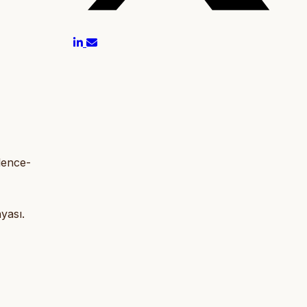
lence-
yası.