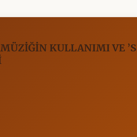
MÜZİĞİN KULLANIMI VE ’S
İ