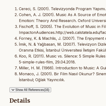
Cereci, S. (2001). Televizyonda Program Yapımı. 
Cohen, A. J. (2001). Music As A Source of Emotio
Emotion: Theory And Research. Oxford Universi
Fischoff, S. (2005). The Evolution of Music in Fi
ImpactonAudiences.http://web.calstatela.edu/fac
Forney, K. & Machlis, J. (2007). The Enjoymen
İmik, N. & Yağbasan, M. (2007). Televizyon Dizile
Oranına Etkisi, İstanbul Üniversitesi İletişim Fakül
Koo, R. (2011). Music vs. Silence: 5 Simple Rule
5-simple-rules-film, 29.04.2018.
Miller, H. M. (1966). Introduction to Music: A G
Monaco, J. (2001). Bir Film Nasıl Okunur? Sine
İstanbul; Oğlak Yayıncılık.
Show All References(16)
Details