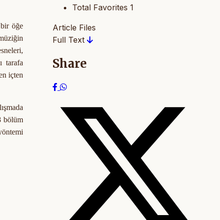
Total Favorites
1
 bir öğe
Article Files
müziğin
Full Text
sneleri,
Share
ı tarafa
en içten
lışmada
28 bölüm
 yöntemi