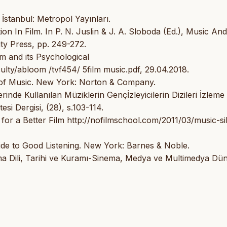
İstanbul: Metropol Yayınları.
n In Film. In P. N. Juslin & J. A. Sloboda (Ed.), Music And
ty Press, pp. 249-272.
lm and its Psychological
ulty/abloom /tvf454/ 5film music.pdf, 29.04.2018.
t of Music. New York: Norton & Company.
rinde Kullanılan Müziklerin Gençİzleyicilerin Dizileri İzleme
tesi Dergisi, (28), s.103-114.
s for a Better Film http://nofilmschool.com/2011/03/music-si
uide to Good Listening. New York: Barnes & Noble.
ma Dili, Tarihi ve Kuramı-Sinema, Medya ve Multimedya Dün