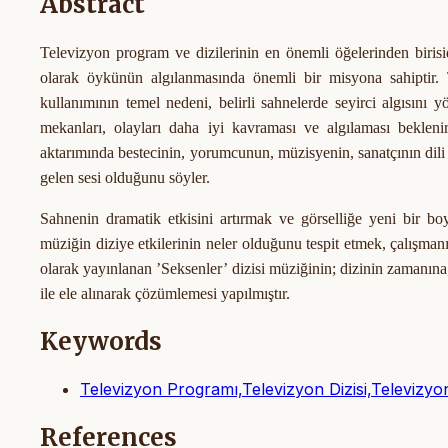
Abstract
Televizyon program ve dizilerinin en önemli öğelerinden birisi
olarak öykünün algılanmasında önemli bir misyona sahiptir. 
kullanımının temel nedeni, belirli sahnelerde seyirci algısını yö
mekanları, olayları daha iyi kavraması ve algılaması bekleni
aktarımında bestecinin, yorumcunun, müzisyenin, sanatçının dili 
gelen sesi olduğunu söyler.
Sahnenin dramatik etkisini artırmak ve görselliğe yeni bir b
müziğin diziye etkilerinin neler olduğunu tespit etmek, çalışma
olarak yayınlanan ’Seksenler’ dizisi müziğinin; dizinin zamanına,
ile ele alınarak çözümlemesi yapılmıştır.
Keywords
Televizyon Programı,Televizyon Dizisi,Televizyon 
References