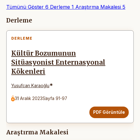
Tümünü Göster
6
Derleme
1
Araştırma Makalesi
5
Makaleler
Derleme
DERLEME
Kültür Bozumunun
Sitüasyonist Enternasyonal
Kökenleri
*
Yusufcan Karaoğlu
31 Aralık 2023
Sayfa 91-97
PDF Görüntüle
Araştırma Makalesi