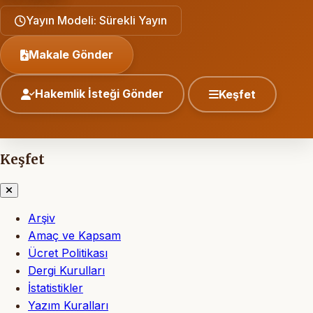
Yayın Modeli: Sürekli Yayın
Makale Gönder
Hakemlik İsteği Gönder
Keşfet
Keşfet
Arşiv
Amaç ve Kapsam
Ücret Politikası
Dergi Kurulları
İstatistikler
Yazım Kuralları