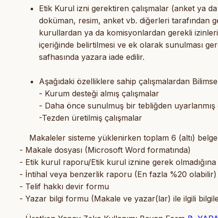
Etik Kurul izni gerektiren çalışmalar (anket ya 
doküman, resim, anket vb. diğerleri tarafından geli
kurullardan ya da komisyonlardan gerekli izinle
içeriğinde belirtilmesi ve ek olarak sunulması g
safhasında yazara iade edilir.
Aşağıdaki özelliklere sahip çalışmalardan Bilimse
- Kurum desteği almış çalışmalar
- Daha önce sunulmuş bir tebliğden uyarlanmış 
-Tezden üretilmiş çalışmalar
Makaleler sisteme yüklenirken toplam 6 (altı) belg
- Makale dosyası (Microsoft Word formatında)
- Etik kurul raporu/Etik kurul iznine gerek olmadığın
- İntihal veya benzerlik raporu (En fazla %20 olabili
- Telif hakkı devir formu
- Yazar bilgi formu (Makale ve yazar(lar) ile ilgili bilgi