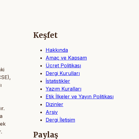
Keşfet
Hakkında
Amaç ve Kapsam
Ücret Politikası
ki
Dergi Kurulları
CSE),
İstatistikler
ı
Yazım Kuralları
Etik İlkeler ve Yayın Politikası
Dizinler
r.
Arşiv
sa
Dergi İletişim
cek
.
Paylaş