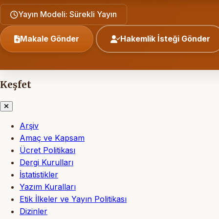
Yayın Modeli: Sürekli Yayın
Makale Gönder
Hakemlik İsteği Gönder
Keşfet
Arşiv
Amaç ve Kapsam
Ücret Politikası
Dergi Kurulları
İstatistikler
Yazım Kuralları
Etik İlkeler ve Yayın Politikası
Dizinler