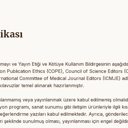
tikası
mayı ve Yayın Etiği ve Kötüye Kullanım Bildirgesinin aşağıda
 on Publication Ethics (COPE), Council of Science Editors (
national Committee of Medical Journal Editors (ICMJE) adl
e kılavuzlar temel alınarak hazırlanmıştır.
nlanmamış veya yayınlanmak üzere kabul edilmemiş olmalıdı
on programı, sanat sunumu gibi iletişim ürünleriyle ilgili kı
ik değerlendirme yazıları kabul edilmektedir. Ayrıca, gönderile
i şeklinde sunulmuş olması, yayınlanması için engel değildir