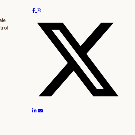
ale
trol