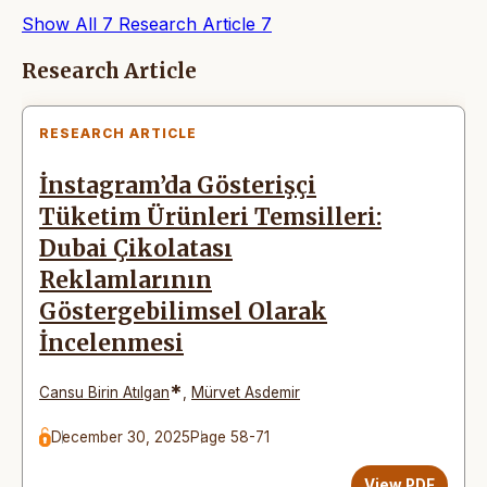
Show All
7
Research Article
7
Articles
Research Article
RESEARCH ARTICLE
İnstagram’da Gösterişçi
Tüketim Ürünleri Temsilleri:
Dubai Çikolatası
Reklamlarının
Göstergebilimsel Olarak
İncelenmesi
*
Cansu Birin Atılgan
,
Mürvet Asdemir
December 30, 2025
Page 58-71
View PDF